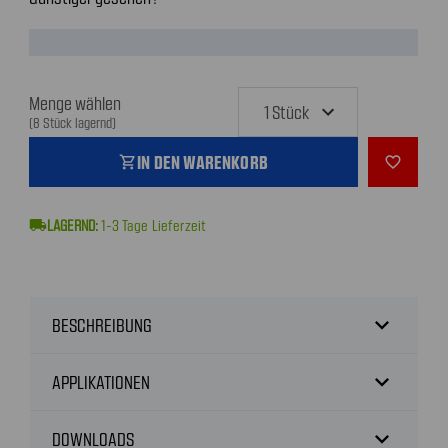
Menge wählen
(8 Stück lagernd)
IN DEN WARENKORB
shopping_cart
favorite_outline
local_shipping
1-3
Tage Lieferzeit
expand_more
BESCHREIBUNG
expand_more
APPLIKATIONEN
expand_more
DOWNLOADS