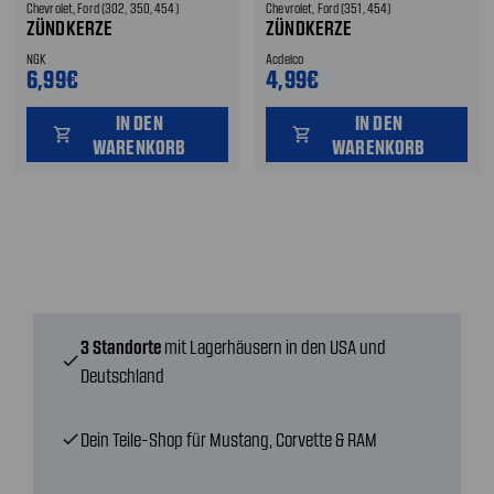
Chevrolet, Ford (302, 350, 454)
Chevrolet, Ford (351, 454)
ZÜNDKERZE
ZÜNDKERZE
NGK
Acdelco
6,99€
4,99€
IN DEN
IN DEN
shopping_cart
shopping_cart
WARENKORB
WARENKORB
3 Standorte
mit Lagerhäusern in den USA und
check
Deutschland
Dein Teile-Shop für Mustang, Corvette & RAM
check