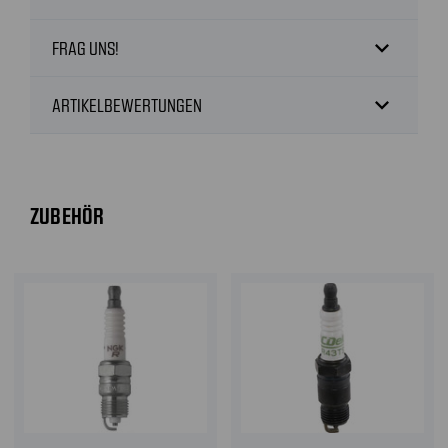
expand_more
FRAG UNS!
expand_more
ARTIKELBEWERTUNGEN
ZUBEHÖR