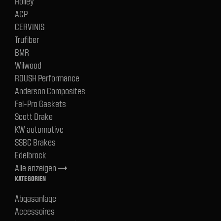
Holley
ACP
CERVINIS
Trufiber
BMR
Wilwood
ROUSH Performance
Anderson Composites
Fel-Pro Gaskets
Scott Drake
KW automotive
SSBC Brakes
Edelbrock
Alle anzeigen
trending_flat
KATEGORIEN
Abgasanlage
Accessoires