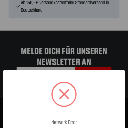
Ab 150,- € versandkostenfreier Standardversand in
check
Deutschland
MELDE DICH FÜR UNSEREN
NEWSLETTER AN
E-Mail-
Adresse
Network Error