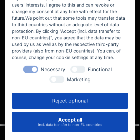
users' interests. I agree to this and can revoke or
BEKANNT AUS
change my consent at any time with effect for the
future.We point out that some tools may transfer data
to third countries without an adequate level of data
protection. By clicking "Accept (incl. data transfer to
non-EU countries)", you agree that the data may be
used by us as well as by the respective third-party
providers (also from non-EU countries). You can, of
course, change your cookie settings at any time.
Necessary
Functional
WE SUPPORT
Marketing
Reject optional
Accept all
VELOCITY AUTOMOTIVE
incl. data transfer to non-EU countries