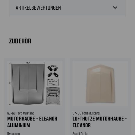
expand_more
ARTIKELBEWERTUNGEN
ZUBEHÖR
67-68 Ford Mustang
67-68 Ford Mustang
MOTORHAUBE - ELEANOR
LUFTHUTZE MOTORHAUBE -
ALUMINIUM
ELEANOR
Dynacorn
Scott Drake