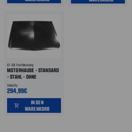
67-68 Ford Mustang
MOTORHAUBE - STANDARD
- STAHL - OHNE
AUSSCHNITT
Velocity
BLINKERANZEIGE
294,99€
IN DEN
shopping_cart
WARENKORB