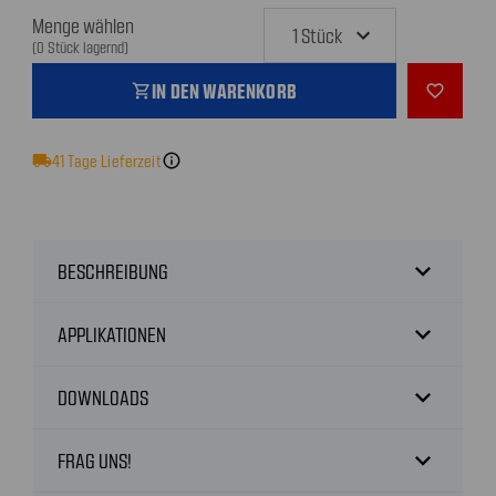
Menge wählen
(0 Stück lagernd)
IN DEN WARENKORB
shopping_cart
favorite_outline
local_shipping
41
Tage Lieferzeit
info
expand_more
BESCHREIBUNG
expand_more
APPLIKATIONEN
expand_more
DOWNLOADS
expand_more
FRAG UNS!