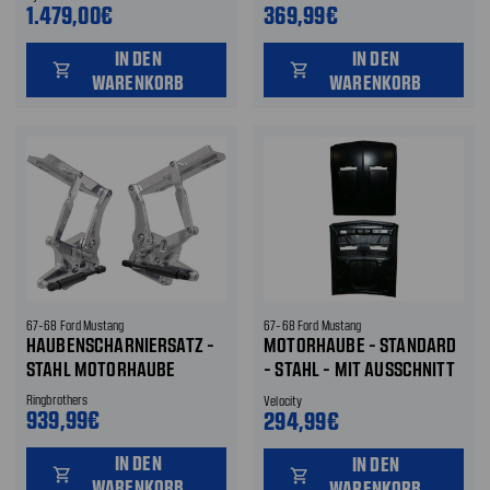
1.479,00€
369,99€
IN DEN
IN DEN
shopping_cart
shopping_cart
WARENKORB
WARENKORB
67-68 Ford Mustang
67-68 Ford Mustang
HAUBENSCHARNIERSATZ -
MOTORHAUBE - STANDARD
STAHL MOTORHAUBE
- STAHL - MIT AUSSCHNITT
BLINKERANZEIGE
Ringbrothers
Velocity
939,99€
294,99€
IN DEN
IN DEN
shopping_cart
shopping_cart
WARENKORB
WARENKORB