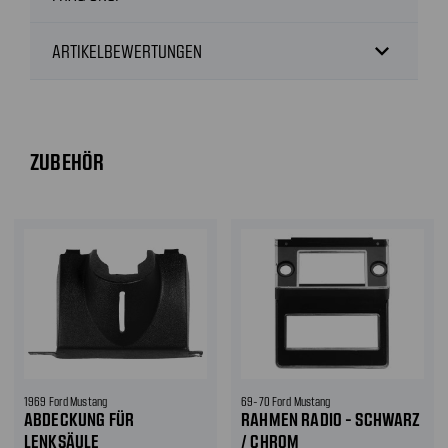
expand_more
ARTIKELBEWERTUNGEN
ZUBEHÖR
1969 Ford Mustang
69-70 Ford Mustang
ABDECKUNG FÜR
RAHMEN RADIO - SCHWARZ
LENKSÄULE
/ CHROM