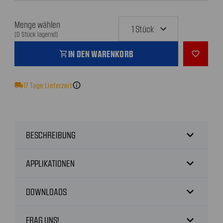
Menge wählen
(0 Stück lagernd)
IN DEN WARENKORB
shopping_cart
favorite_outline
local_shipping
17
Tage Lieferzeit
info
expand_more
BESCHREIBUNG
expand_more
APPLIKATIONEN
expand_more
DOWNLOADS
expand_more
FRAG UNS!