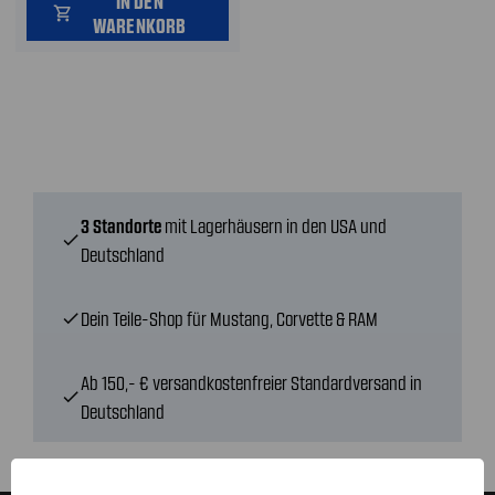
IN DEN
shopping_cart
WARENKORB
3 Standorte
mit Lagerhäusern in den USA und
check
Deutschland
Dein Teile-Shop für Mustang, Corvette & RAM
check
Ab 150,- € versandkostenfreier Standardversand in
check
Deutschland