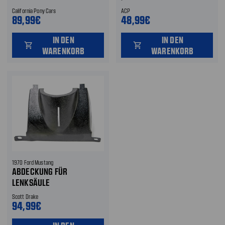
California Pony Cars
ACP
89,99€
48,99€
IN DEN
IN DEN
shopping_cart
shopping_cart
WARENKORB
WARENKORB
1970 Ford Mustang
ABDECKUNG FÜR
LENKSÄULE
Scott Drake
94,99€